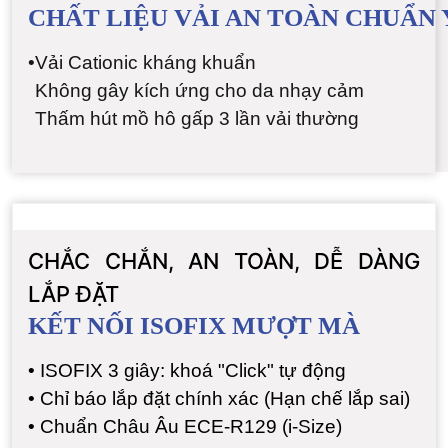
CHẤT LIỆU VẢI AN TOÀN CHUẨN 
•
Vải Cationic kháng khuẩn
Không gây kích ứng cho da nhạy cảm
Thấm hút mồ hô gấp 3 lần vải thường
CHẮC CHẮN, AN TOÀN, DỄ DÀNG
LẮP ĐẶT
KẾT NỐI ISOFIX MƯỢT MÀ
•
ISOFIX 3 giây: khoá "Click" tự động
• Chỉ báo lắp đặt chính xác (Hạn chế lắp sai)
•
Chuẩn Châu Âu ECE-R129 (i-Size)