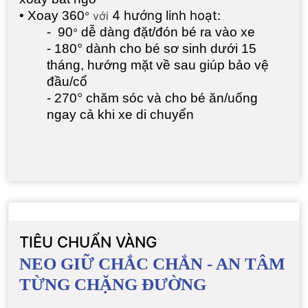
4 hướng
linh hoạt:
•
Xoay 360
° với
- 90
dễ dàng đặt/đón bé ra vào xe
°
°
-
180
dành cho bé sơ sinh dưới 15
tháng, hướng mặt về sau giúp bảo vệ
đầu/cổ
°
- 270
chăm sóc và cho bé ăn/uống
ngay cả khi xe di chuyển
TIÊU CHUẨN VÀNG
NEO GIỮ CHẮC CHẮN - AN TÂM
TỪNG CHẶNG ĐƯỜNG