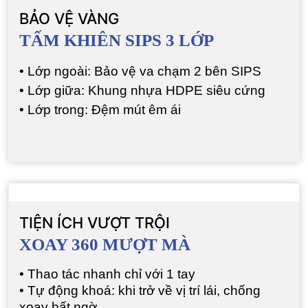
BẢO VỆ VÀNG
TẤM KHIÊN SIPS 3 LỚP
•
Lớp ngoài: Bảo vệ va chạm 2 bên SIPS
•
Lớp giữa: Khung nhựa HDPE siêu cứng
•
Lớp trong: Đệm mút êm ái
TIỆN ÍCH VƯỢT TRỘI
XOAY 360 MƯỢT MÀ
•
Thao tác nhanh chỉ với 1 tay
•
Tự động khoá: khi trở về vị trí lái, chống
xoay bất ngờ