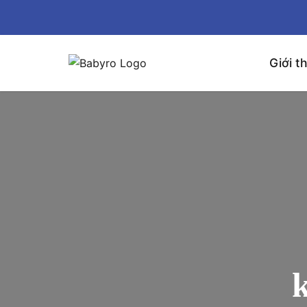
Giới t
k