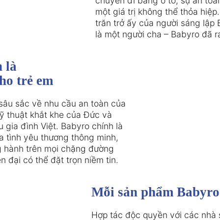
chuyến đi bằng ô tô, sự an toàn
một giá trị không thể thỏa hiệp.
trăn trở ấy của người sáng lập 
là một người cha – Babyro đã ra
là

cho trẻ em
 sâu sắc về nhu cầu an toàn của

kỹ thuật khắt khe của Đức và

 gia đình Việt. Babyro chính là

a tình yêu thương thông minh,

g hành trên mọi chặng đường

n đại có thể đặt trọn niềm tin.
Mỗi sản phẩm Babyro đ
Hợp tác độc quyền với các nhà s