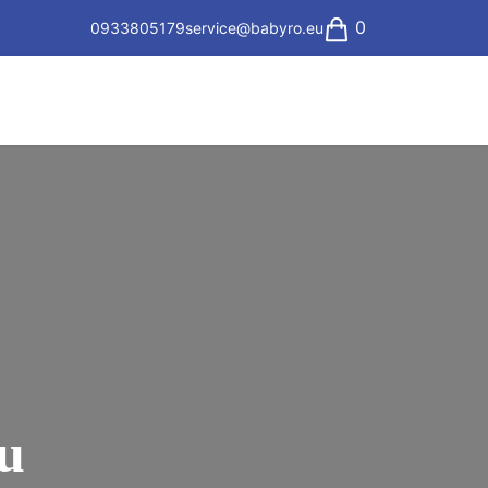
0
0933805179
service@babyro.eu
êu