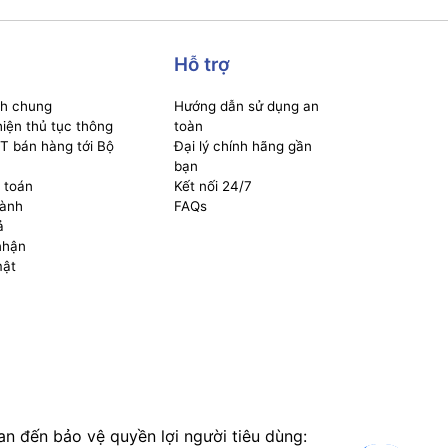
Hỗ trợ
ch chung
Hướng dẫn sử dụng an
iện thủ tục thông
toàn
T bán hàng tới Bộ
Đại lý chính hãng gần
bạn
 toán
Kết nối 24/7
hành
FAQs
ả
nhận
mật
an đến bảo vệ quyền lợi người tiêu dùng: