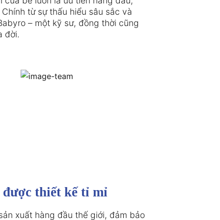
 của bé luôn là ưu tiên hàng đầu,

 Chính từ sự thấu hiểu sâu sắc và

Babyro – một kỹ sư, đồng thời cũng

 đời.
ược thiết kế tỉ mỉ
ản xuất hàng đầu thế giới, đảm bảo
