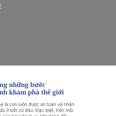
Ẻ
ng những bước

ình khám phá thế giới
 là con luôn được an toàn và nhận

ù ở bất cứ đâu. Đặc biệt, trên mỗi
