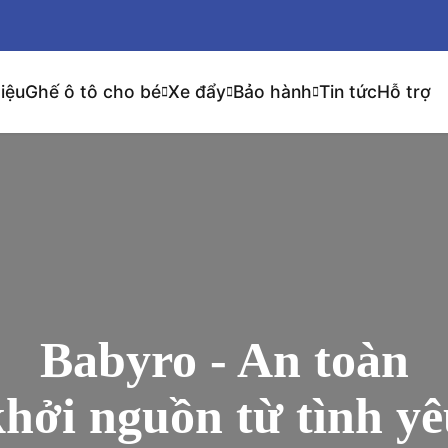
hiệu
Ghế ô tô cho bé
Xe đẩy
Bảo hành
Tin tức
Hỗ trợ
Babyro - An toàn
hởi nguồn từ tình y